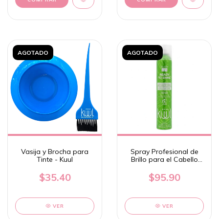
AGOTADO
AGOTADO
Vasija y Brocha para
Spray Profesional de
Tinte - Kuul
Brillo para el Cabello
"Ready to Shine" 250 ml
- Kuul
$35.40
$95.90
VER
VER