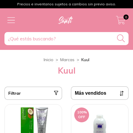
Precios e inventarios sujetos a cambios sin previo aviso.
0
Inicio
>
Marcas
>
Kuul
Kuul
Filtrar
100
%
OFF