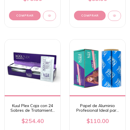
COMPRAR
Kuul Plex Caja con 24
Papel de Aluminio
Sobres de Tratamiento
Profesional Ideal para
de Protección Capilar -
Estilista - Kuul
Kuul
$254.40
$110.00