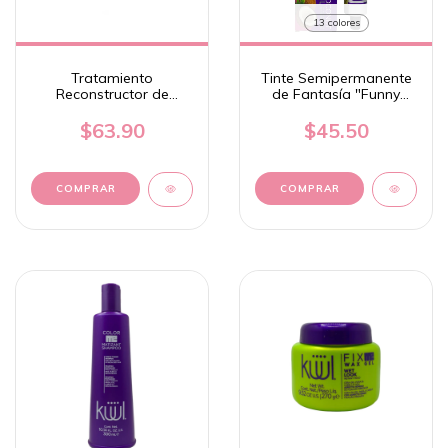
13 colores
Tratamiento
Tinte Semipermanente
Reconstructor de
de Fantasía "Funny
Cabello "Cure Me" 245g
Colors" 90 ml - Kuul
- Kuul
$63.90
$45.50
COMPRAR