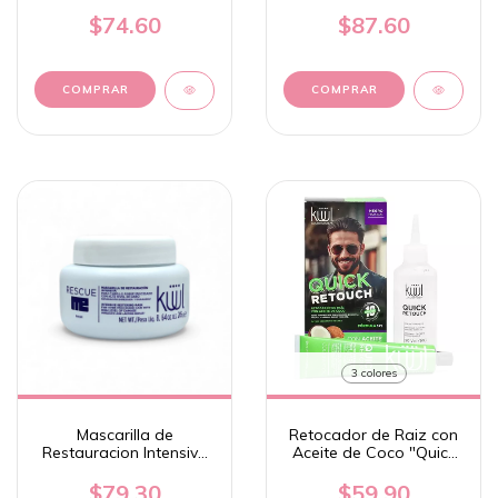
para el Cabello 300 ml -
- Kuul
Kuul
$74.60
$87.60
COMPRAR
3 colores
Mascarilla de
Retocador de Raiz con
Restauracion Intensiva
Aceite de Coco "Quick
para Cabello 245g -
Retouch" - Kuul
Kuul
$79.30
$59.90