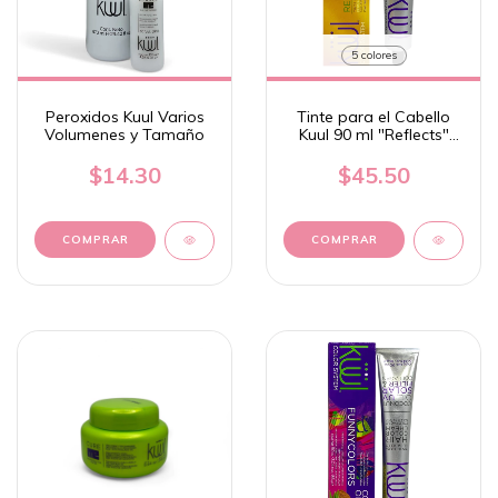
5 colores
Peroxidos Kuul Varios
Tinte para el Cabello
Volumenes y Tamaño
Kuul 90 ml "Reflects"
Incluye Botella de
Peroxido
$14.30
$45.50
COMPRAR
COMPRAR