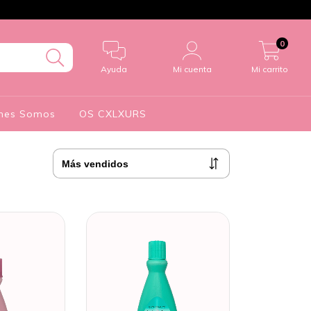
0
Ayuda
Mi cuenta
Mi carrito
nes Somos
OS CXLXURS