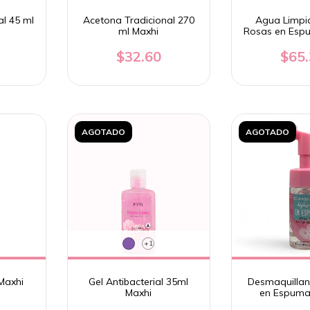
al 45 ml
Acetona Tradicional 270
Agua Limpi
ml Maxhi
Rosas en Esp
$32.60
$65
AGOTADO
AGOTADO
+1
Maxhi
Gel Antibacterial 35ml
Desmaquillan
Maxhi
en Espuma