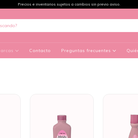
Precios e inventarios sujetos a cambios sin previo aviso.
arcas
Contacto
Preguntas frecuentes
Quié