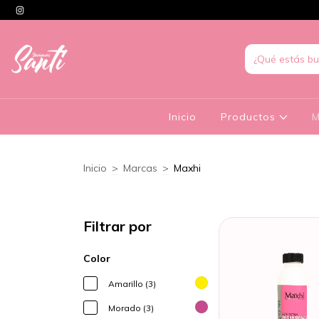
Inicio
Productos
M
Inicio
>
Marcas
>
Maxhi
Filtrar por
Color
Amarillo (3)
Morado (3)