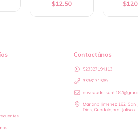
$12.50
$120
ías
Contactános
523327194113
3336171569
novedadessanti182@gmai
Mariano Jimenez 182, San 
Dios, Guadalajara, Jalisco.
recuentes
mos