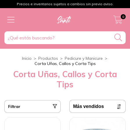
Precios e inventarios sujetos a cambios sin previo aviso.
0
Inicio
>
Productos
>
Pedicure y Manicure
>
Corta Uñas, Callos y Corta Tips
Corta Uñas, Callos y Corta
Tips
Filtrar