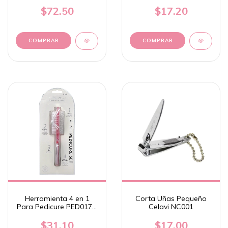
$72.50
$17.20
Herramienta 4 en 1
Corta Uñas Pequeño
Para Pedicure PED017 -
Celavi NC001
Celavi
$31.10
$17.00