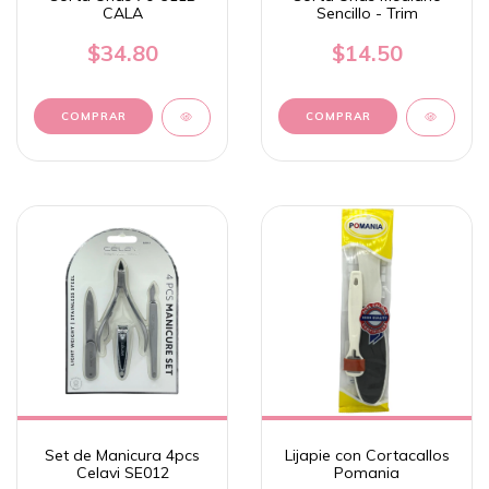
CALA
Sencillo - Trim
$34.80
$14.50
Set de Manicura 4pcs
Lijapie con Cortacallos
Celavi SE012
Pomania