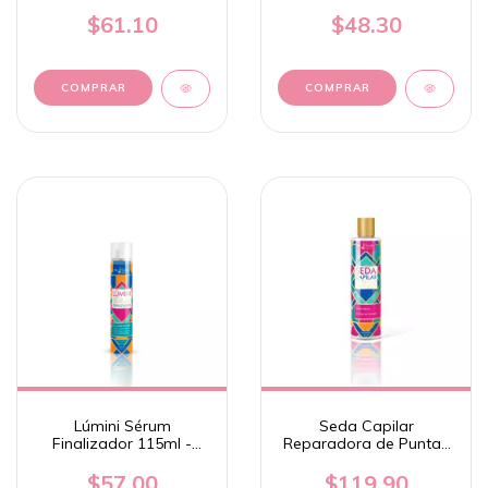
Cabello 280g - Nekane
$61.10
$48.30
Lúmini Sérum
Seda Capilar
Finalizador 115ml -
Reparadora de Puntas
Nekane
150 ml - Nekane
$57.00
$119.90