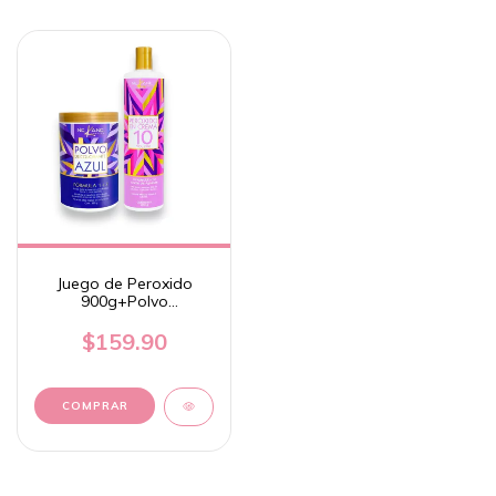
Juego de Peroxido
900g+Polvo
Decolorante Azul 1+3
Nekane 350g
$159.90
COMPRAR