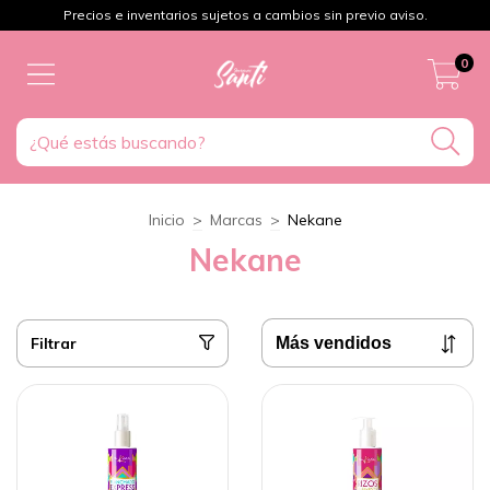
Precios e inventarios sujetos a cambios sin previo aviso.
0
Inicio
>
Marcas
>
Nekane
Nekane
Filtrar