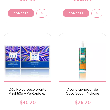
Dúo Polvo Decolorante
Acondicionador de
Azul 50g y Peróxido en
Coco 300g - Nekane
Crema 20 Vol. 150g -
Nekane
$40.20
$76.70