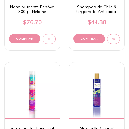
Nano Nutriente Renóva
Shampoo de Chile &
300g - Nekane
Bergamota Anticaida -
Nekane
$76.70
$44.30
COMPRAR
Spray Fijador Free Look
Mascarilla Capilar