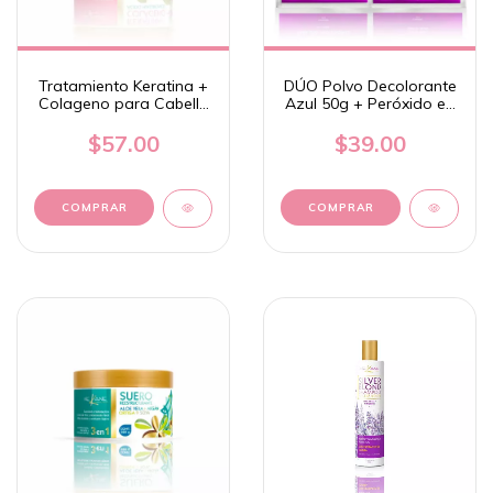
Tratamiento Keratina +
DÚO Polvo Decolorante
Colageno para Cabello
Azul 50g + Peróxido en
280g - Nekane
Crema 30 Vol. 75g -
Nekane
$57.00
$39.00