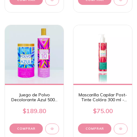
Juego de Polvo
Mascarilla Capilar Post-
Decolorante Azul 500g
Tinte Colóra 300 ml -
+ Peroxido en Crema
Nekane
900g - Nekane
$189.80
$75.00
COMPRAR