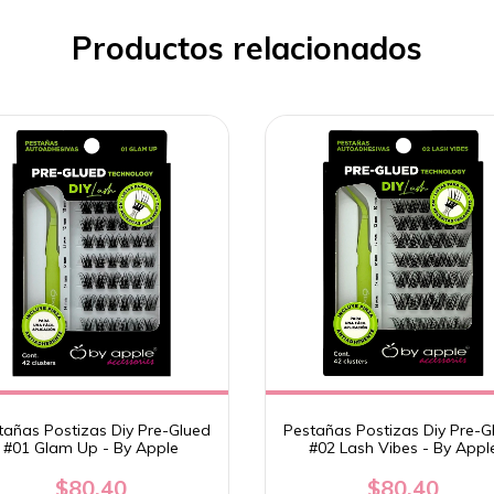
Productos relacionados
tañas Postizas Diy Pre-Glued
Pestañas Postizas Diy Pre-G
#01 Glam Up - By Apple
#02 Lash Vibes - By Appl
$80.40
$80.40