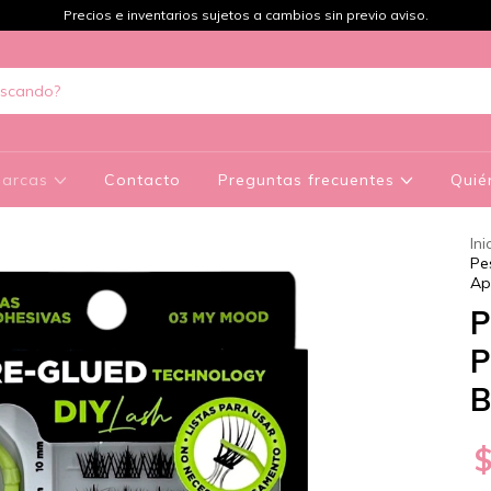
Precios e inventarios sujetos a cambios sin previo aviso.
arcas
Contacto
Preguntas frecuentes
Quié
Ini
Pe
Ap
P
P
B