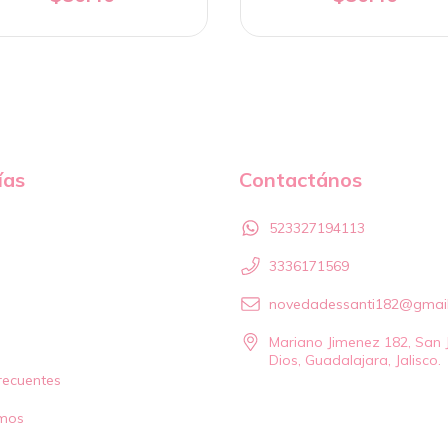
ías
Contactános
523327194113
3336171569
novedadessanti182@gmai
Mariano Jimenez 182, San 
Dios, Guadalajara, Jalisco.
recuentes
mos