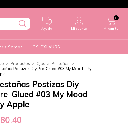
0
Ayuda
Mi cuenta
Mi carrito
nes Somos
OS CXLXURS
cio
>
Productos
>
Ojos
>
Pestañas
>
stañas Postizas Diy Pre-Glued #03 My Mood - By
ple
estañas Postizas Diy
re-Glued #03 My Mood -
y Apple
$80.40