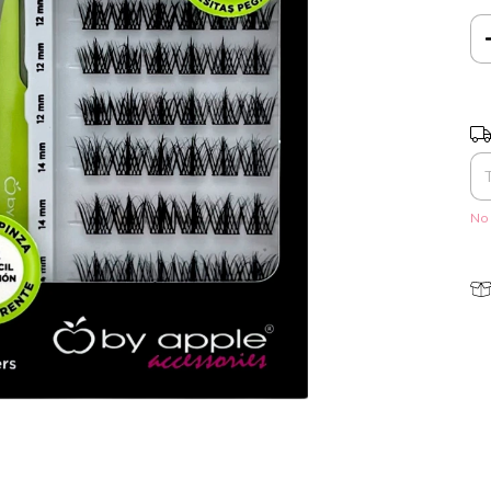
Ent
No 