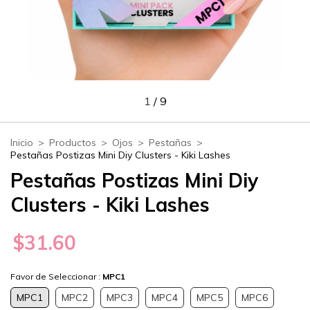
1
/
9
Inicio
>
Productos
>
Ojos
>
Pestañas
>
Pestañas Postizas Mini Diy Clusters - Kiki Lashes
Pestañas Postizas Mini Diy
Clusters - Kiki Lashes
$31.60
Favor de Seleccionar :
MPC1
MPC1
MPC2
MPC3
MPC4
MPC5
MPC6