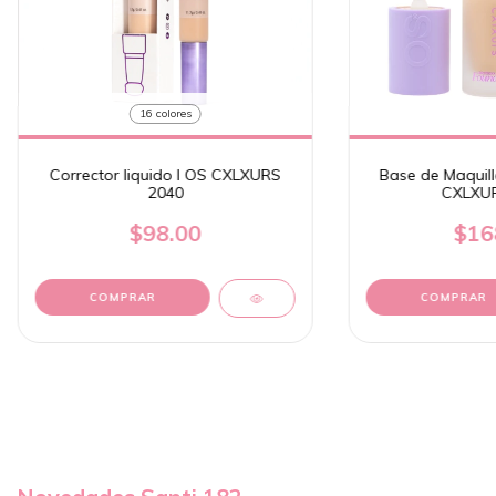
16 colores
Corrector liquido I OS CXLXURS
Base de Maquill
2040
CXLXUR
$98.00
$16
COMPRAR
COMPRAR